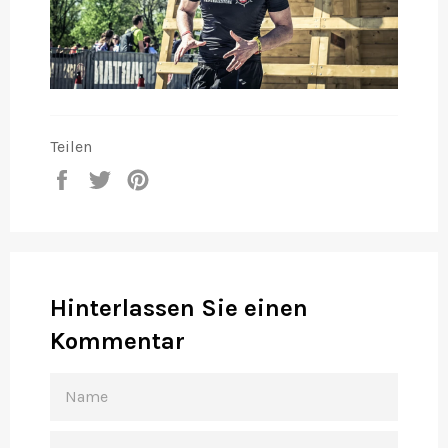
Teilen
Auf
Auf
Auf
Facebook
Twitter
Pinterest
teilen
twittern
pinnen
Hinterlassen Sie einen
Kommentar
NAME
E-