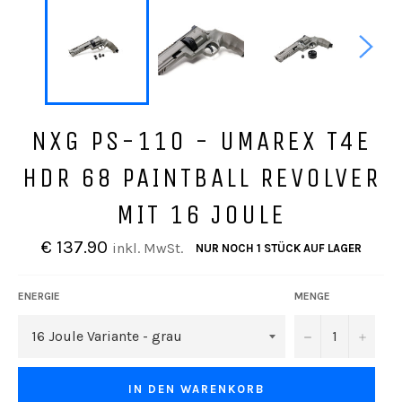
NXG PS-110 - UMAREX T4E
HDR 68 PAINTBALL REVOLVER
MIT 16 JOULE
Normaler
€ 137.90
inkl. MwSt.
NUR NOCH 1 STÜCK AUF LAGER
Preis
ENERGIE
MENGE
−
+
IN DEN WARENKORB