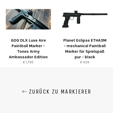
GOG DLX Luxe Aire
Planet Eclipse ETHA3M
Paintball Marker -
- mechanical Paintball
Tones Army
Marker für Spielspaß
Ambassador Edition
pur - black
Normaler
Normaler
€ 1,795
€ 439
Preis
Preis
ZURÜCK ZU MARKIERER