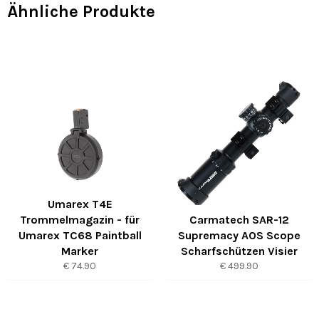
Ähnliche Produkte
Umarex T4E
Trommelmagazin - für
Carmatech SAR-12
Umarex TC68 Paintball
Supremacy AOS Scope
Marker
Scharfschützen Visier
Normaler
Normaler
€ 74.90
€ 499.90
Preis
Preis