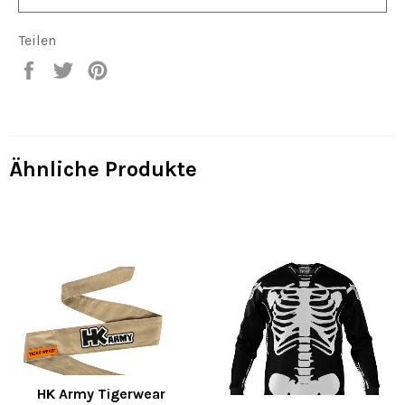
Teilen
Auf
Auf
Auf
Facebook
Twitter
Pinterest
teilen
twittern
pinnen
Ähnliche Produkte
HK Army Tigerwear