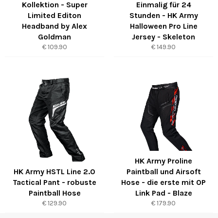
Kollektion - Super
Einmalig für 24
Limited Editon
Stunden - HK Army
Headband by Alex
Halloween Pro Line
Goldman
Jersey - Skeleton
Normaler
Normaler
€ 109.90
€ 149.90
Preis
Preis
HK Army Proline
HK Army HSTL Line 2.0
Paintball und Airsoft
Tactical Pant - robuste
Hose - die erste mit OP
Paintball Hose
Link Pad - Blaze
Normaler
Normaler
€ 129.90
€ 179.90
Preis
Preis