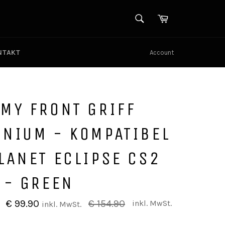
SUCHEN
Warenkorb
Suchen
NTAKT
Account
MY FRONT GRIFF
INIUM - KOMPATIBEL
LANET ECLIPSE CS2
 - GREEN
Normaler
€ 99.90
€ 154.90
inkl. MwSt.
inkl. MwSt.
Preis