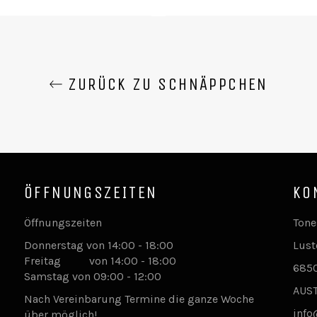
Preis
Preis
ZURÜCK ZU SCHNÄPPCHEN
ÖFFNUNGSZEITEN
KO
Öffnungszeiten
Tone
Donnerstag von 14:00 - 18:00
Lust
Freitag von 14:00 - 18:00
6850
Samstag von 09:00 - 12:00
AUS
Nach Vereinbarung Termine die ganze Woche
info
über möglich!