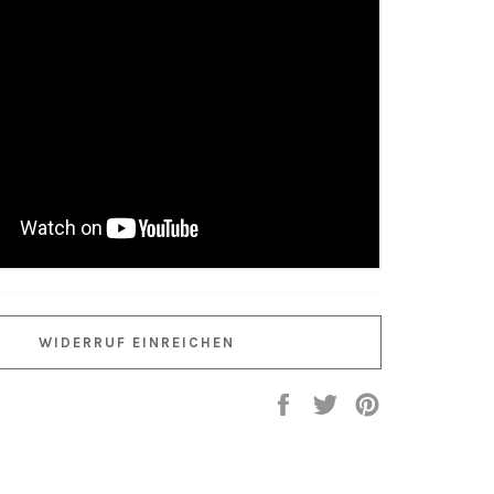
WIDERRUF EINREICHEN
Auf
Auf
Auf
Facebook
Twitter
Pinterest
teilen
twittern
pinnen