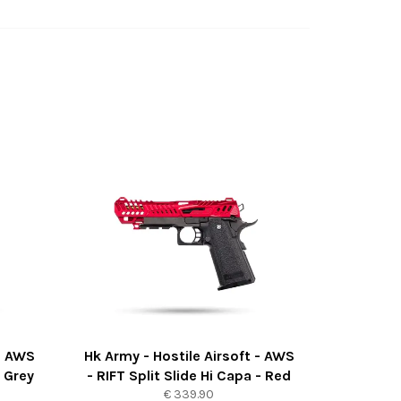
 - AWS
Hk Army - Hostile Airsoft - AWS
- Grey
- RIFT Split Slide Hi Capa - Red
Normaler
€ 339.90