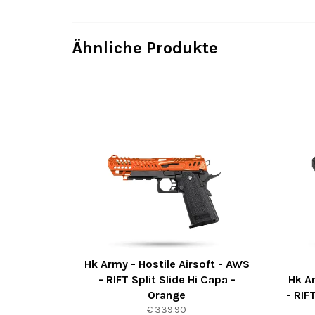
Ähnliche Produkte
Hk Army - Hostile Airsoft - AWS
- RIFT Split Slide Hi Capa -
Hk Ar
Orange
- RIF
Normaler
€ 339.90