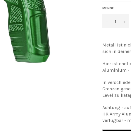
MENGE
−
+
Metall ist nic
sich in dein
Hier ist endl
Aluminium - 
In verschiede
Grenzen geset
Level zu kata
Achtung - au
HK Army Alum
verfügbar - m