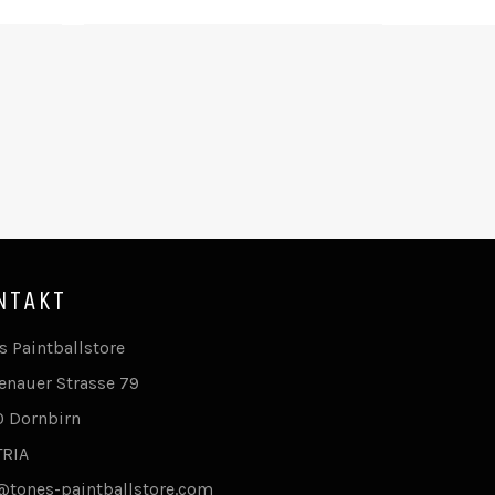
Preis
NTAKT
s Paintballstore
enauer Strasse 79
 Dornbirn
TRIA
@tones-paintballstore.com