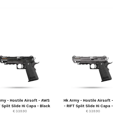
my - Hostile Airsoft - AWS
Hk Army - Hostile Airsoft
T Split Slide Hi Capa - Black
- RIFT Split Slide Hi Capa 
Normaler
Normaler
€ 339.90
€ 339.90