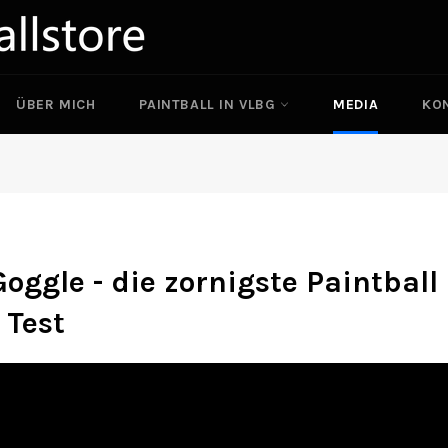
ÜBER MICH
PAINTBALL IN VLBG
MEDIA
KO
oggle - die zornigste Paintbal
 Test