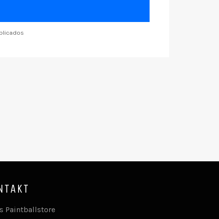
blicados
NTAKT
s Paintballstore