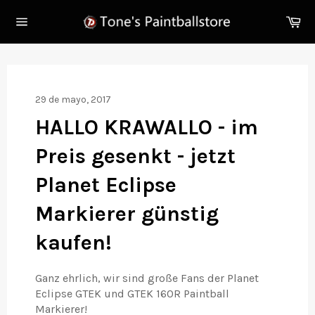
Ir
Ca
directamente
Navegación
al
contenido
29 de mayo, 2017
HALLO KRAWALLO - im
Preis gesenkt - jetzt
Planet Eclipse
Markierer günstig
kaufen!
Ganz ehrlich, wir sind große Fans der Planet
Eclipse GTEK und GTEK 160R Paintball
Markierer!