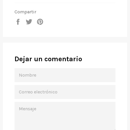
Compartir
Compartir
Tuitear
Pinear
en
en
en
Facebook
Twitter
Pinterest
Dejar un comentario
NOMBRE
CORREO
ELECTRÓNICO
MENSAJE