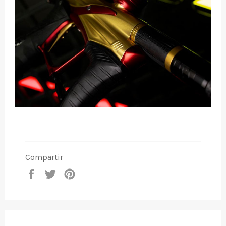
Compartir
Compartir
Tuitear
Pinear
en
en
en
Facebook
Twitter
Pinterest