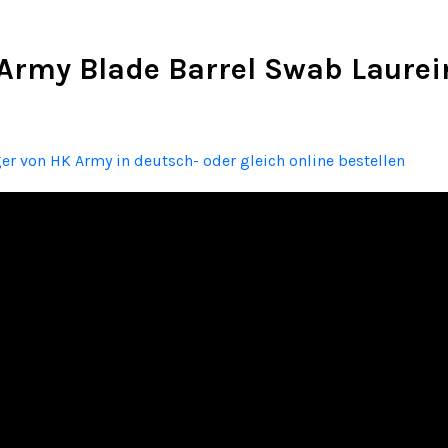
rmy Blade Barrel Swab Laureini
ger von HK Army in deutsch- oder gleich online bestellen