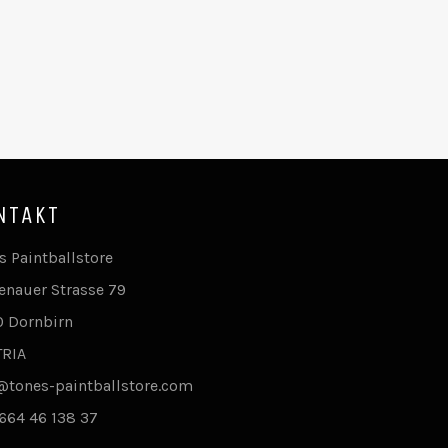
NTAKT
s Paintballstore
enauer Strasse 79
 Dornbirn
TRIA
@tones-paintballstore.com
664 46 138 37